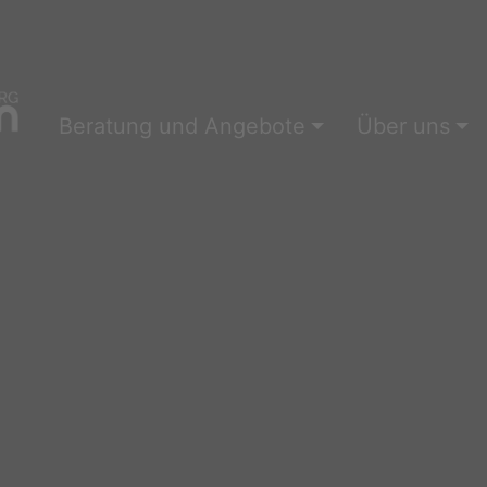
Beratung und Angebote
Über uns