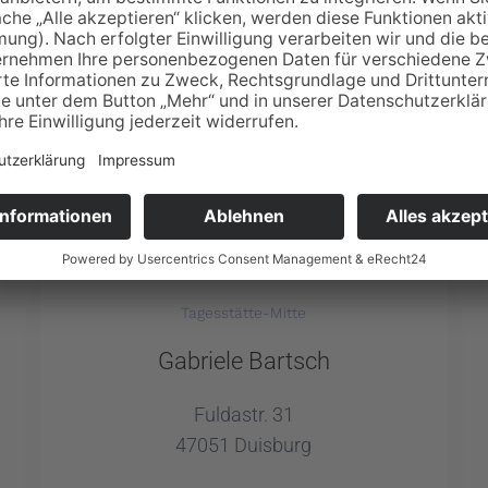
nsprechpartnerin für die Tagesstätt
Tagesstätte-Mitte
Gabriele Bartsch
Fuldastr. 31
47051 Duisburg