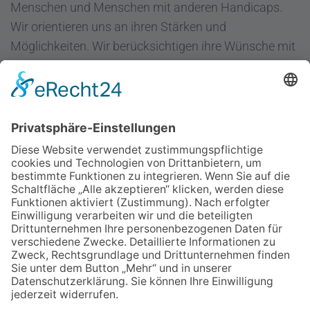
Menschen und Menschen mit anderen Handicaps.
Wir orientieren uns an ihren Stärken und
Möglichkeiten. Wir berücksichtigen ihre Wünsche mit
dem Ziel "Hilfe zur Selbsthilfe".
Regenbogen Duisburg gGmbH
Fuldastraße 31
47051 Duisburg
Telefon 0203/300 36-0
Fax 0203/300 36-20
info@regenbogen-duisburg.de
Facebook
Instagram
Youtube