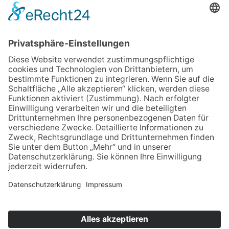
Regenbogen Duisburg gGmbH
Fuldastraße 31
47051 Duisburg
Telefon 0203/300 36-0
Fax 0203/300 36-20
info@regenbogen-duisburg.de
Facebook
Instagram
Youtube
Ich möchte
weitere Informationen
Hinweisgebersystem