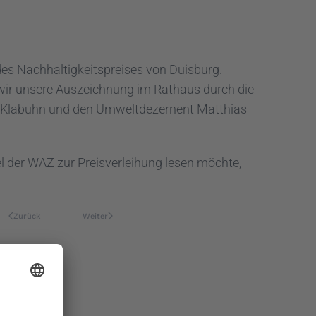
des Nachhaltigkeitspreises von Duisburg.
 wir unsere Auszeichnung im Rathaus durch die
t Klabuhn und den Umweltdezernent Matthias
l der WAZ zur Preisverleihung lesen möchte,
Zurück
Weiter