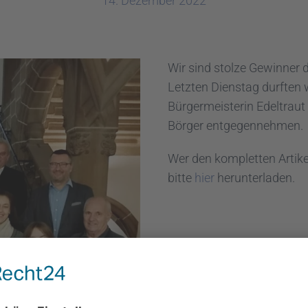
14. Dezember 2022
Wir sind stolze Gewinner 
Letzten Dienstag durften
Bürgermeisterin Edeltrau
Börger entgegennehmen.
Wer den kompletten Artike
bitte
hier
herunterladen.